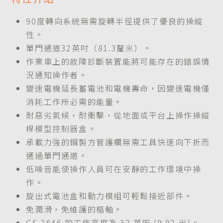
90度轉向系統無需旋轉半徑提供了優良的操縱
性。
單門通道32英吋（81.3釐米）。
作業車上的故障診斷裝置能將可能存在的錯誤情
況通知操作者。
變速電機延長蓄電池和電機壽命，因變速電機僅
消耗工作所必需的能量。
耐惡劣氣候，耐衝擊，從地面或平台上操作操縱
桿模型控制器盒。
承載力強的鋼製方管護欄無需工具快速向下折而
通過單門通道。
低噪音能使操作人員可在安靜的工作環境中操
作。
旋出式電池盒和動力模組可輕鬆接近部件。
免潤滑，免維護的樞軸。
GS-2646 的工作高度為 32 英呎 (9.92 米)。