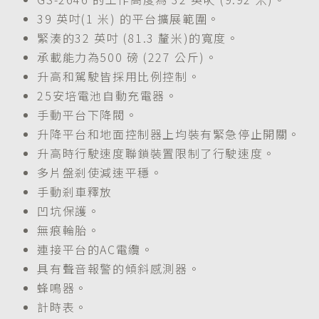
39 英吋(1 米) 的平台擴展範圍。
緊湊的32 英吋 (81.3 釐米)的寬度。
承載能力為500 磅 (227 公斤)。
升高和駕駛皆採用比例控制。
25安培電池自動充電器。
手動平台下降閥。
升降平台和地面控制器上均裝有緊急停止開關。
升高時行駛速度聯鎖裝置限制了行駛速度。
多片盤剎使減速平穩。
手動剎車釋放
凹坑保護。
無痕輪胎。
連接平台的AC電纜。
具有聲音報警的傾斜感測器。
蜂鳴器。
計時表。