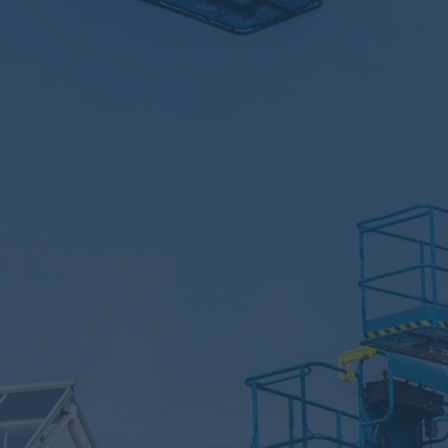
實績相簿
聯絡展億