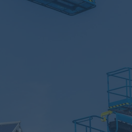
實績相簿
聯絡展億