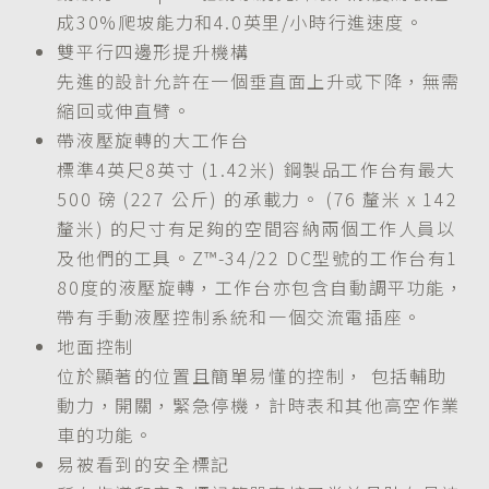
成30%爬坡能力和4.0英里/小時行進速度。
雙平行四邊形提升機構
先進的設計允許在一個垂直面上升或下降，無需
縮回或伸直臂。
帶液壓旋轉的大工作台
標準4英尺8英寸 (1.42米) 鋼製品工作台有最大
500 磅 (227 公斤) 的承載力。 (76 釐米 x 142
釐米) 的尺寸有足夠的空間容納兩個工作人員以
及他們的工具。Z™-34/22 DC型號的工作台有1
80度的液壓旋轉，工作台亦包含自動調平功能，
帶有手動液壓控制系統和一個交流電插座。
地面控制
位於顯著的位置且簡單易懂的控制， 包括輔助
動力，開關，緊急停機，計時表和其他高空作業
車的功能。
易被看到的安全標記