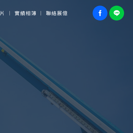
片
實績相簿
聯絡展億