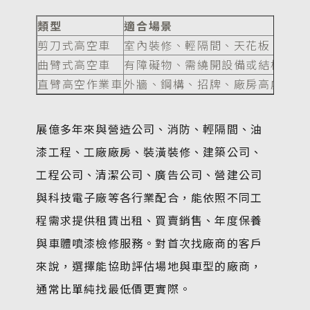
類型
適合場景
剪刀式高空車
室內裝修、輕隔間、天花板、管線
曲臂式高空車
有障礙物、需繞開設備或結構的現
直臂高空作業車
外牆、鋼構、招牌、廠房高處維修
展億多年來與營造公司、消防、輕隔間、油
漆工程、工廠廠房、裝潢裝修、建築公司、
工程公司、清潔公司、廣告公司、營建公司
與科技電子廠等各行業配合，能依照不同工
程需求提供租賃出租、買賣銷售、年度保養
與車體噴漆檢修服務。對首次找廠商的客戶
來說，選擇能協助評估場地與車型的廠商，
通常比單純找最低價更實際。