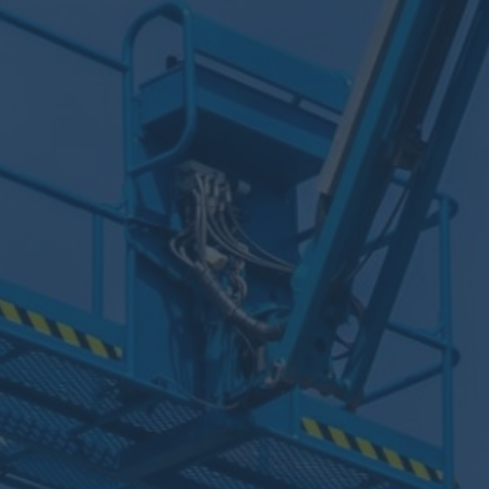
實績相簿
聯絡展億