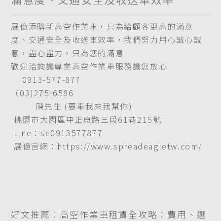
展億添購新
高空作業車
，只為給顧客更高的滿意
度、交通安全及收送車效率，我們努力用心誠心誠
意，盡心盡力，只為您的滿意
歡迎洽詢讓專業
高空作業車
服務讓您放心
0913-577-877
（03)275-6586
陳先生 (要車我來我幫你)
桃園市大園區中正東路三段61巷215號
Line：se0913577877
展億官網：https://www.spreadeagletw.com/
好文推薦：高空作業車租賃全攻略：費用、選