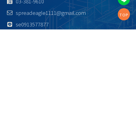
03-381-9610
spreadeagle1111@gmail.com
TOP
se0913577877
0800-800-666
免付費專線
統編
83174316
首頁
公司簡介
高空作業車介紹
最新消息
展億影片
實績相簿
聯絡展億
隱私政策
2024© Copyright All Rights Reserved
蘋果網頁設計