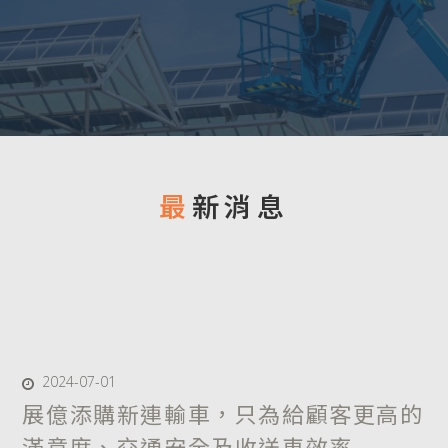
實績相簿
聯絡展億
最新消息
2024-07-01
展億添購新連輸車，只為給顧客更高的
滿意度、交通安全及收送車效率