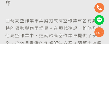
舉
曲臂高空作業車與剪刀式高空作業車各有其獨
特的優勢與適用場景。在現代建設、維修及其
TOP
他高空作業中，這兩款高空作業車提供了安
全、高效且靈活的作業解決方案。隨著市場需
求的增長和技術的不斷進步，高空作業車將繼
續在各類工程中發揮重要作用，成為施工現場
不可或缺的得力工具。
延伸閱讀：