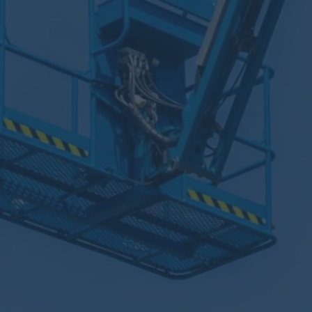
實績相簿
聯絡展億