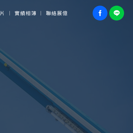
片
實績相簿
聯絡展億